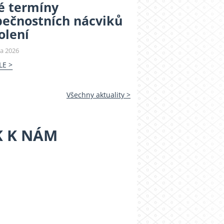
é termíny
pečnostních nácviků
olení
na 2026
LE >
Všechny aktuality >
K K NÁM