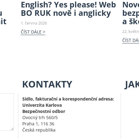
English? Yes please! Web
Nov
u
BO RUK nově i anglicky
bez
it
a šk
1. června 2026
22. květ
ČÍST DÁLE >
ČÍST DÁ
KONTAKTY
JA
Sídlo, fakturační a korespondenční adresa:
Univerzita Karlova
Bezpečnostní odbor
Ovocný trh 560/5
Praha 1, 116 36
Česká republika