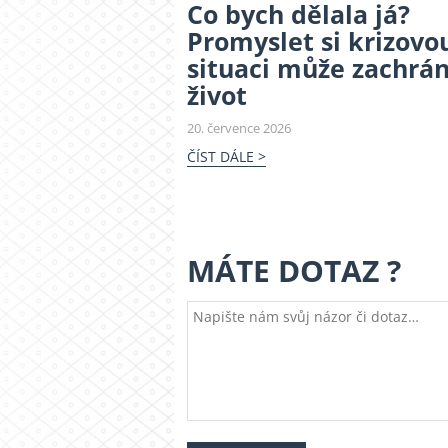
Co bych dělala já?
Promyslet si krizovo
situaci může zachrán
život
20. července 2026
ČÍST DÁLE >
MÁTE DOTAZ ?